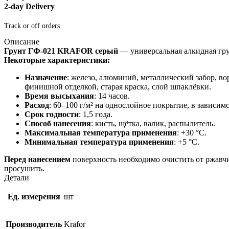
2-day Delivery
Track or off orders
Описание
Грунт ГФ-021 KRAFOR серый
— универсальная алкидная гру
Некоторые характеристики:
Назначение
: железо, алюминий, металлический забор, в
финишной отделкой, старая краска, слой шпаклёвки.
Время высыхания
: 14 часов.
Расход
: 60–100 г/м² на однослойное покрытие, в зависим
Срок годности
: 1,5 года.
Способ нанесения
: кисть, щётка, валик, распылитель.
Максимальная температура применения
: +30 °С.
Минимальная температура применения
: +5 °С.
Перед нанесением
поверхность необходимо очистить от ржавч
просушить.
Детали
Ед. измерения
шт
Производитель
Krafor