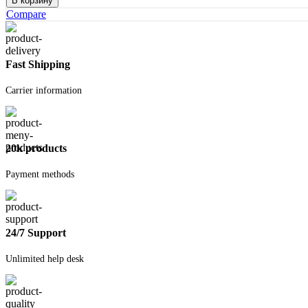
В корзину
Грунт
Compare
ГФ-021
KRAFOR
серый,
0,8
Fast Shipping
кг
Carrier information
20k products
Payment methods
24/7 Support
Unlimited help desk