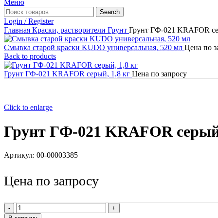
Меню
Search
Login / Register
Главная
Краски, растворители
Грунт
Грунт ГФ-021 KRAFOR сер
Смывка старой краски KUDO универсальная, 520 мл
Цена по з
Back to products
Грунт ГФ-021 KRAFOR серый, 1,8 кг
Цена по запросу
Click to enlarge
Грунт ГФ-021 KRAFOR серый,
Артикул:
00-00003385
Цена по запросу
Количество
товара