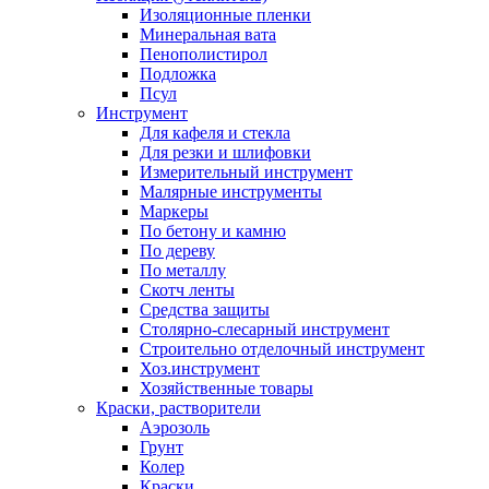
Изоляционные пленки
Минеральная вата
Пенополистирол
Подложка
Псул
Инструмент
Для кафеля и стекла
Для резки и шлифовки
Измерительный инструмент
Малярные инструменты
Маркеры
По бетону и камню
По дереву
По металлу
Скотч ленты
Средства защиты
Столярно-слесарный инструмент
Строительно отделочный инструмент
Хоз.инструмент
Хозяйственные товары
Краски, растворители
Аэрозоль
Грунт
Колер
Краски