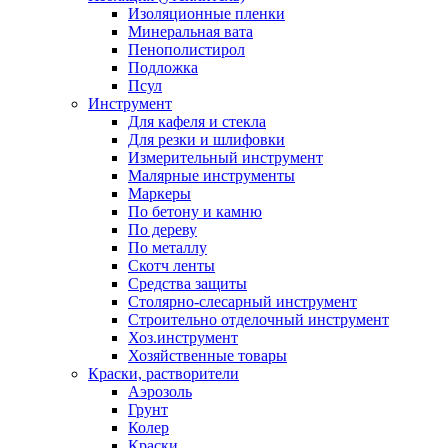
Изоляционные пленки
Минеральная вата
Пенополистирол
Подложка
Псул
Инструмент
Для кафеля и стекла
Для резки и шлифовки
Измерительный инструмент
Малярные инструменты
Маркеры
По бетону и камню
По дереву
По металлу
Скотч ленты
Средства защиты
Столярно-слесарный инструмент
Строительно отделочный инструмент
Хоз.инструмент
Хозяйственные товары
Краски, растворители
Аэрозоль
Грунт
Колер
Краски