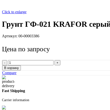
Click to enlarge
Грунт ГФ-021 KRAFOR серый,
Артикул:
00-00003386
Цена по запросу
Количество
товара
В корзину
Грунт
Compare
ГФ-021
KRAFOR
серый,
1,8
Fast Shipping
кг
Carrier information