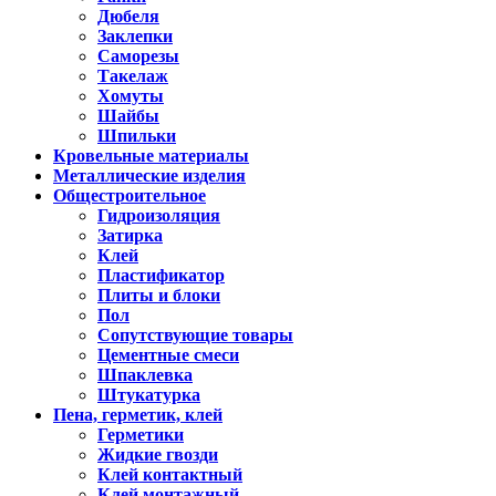
Дюбеля
Заклепки
Саморезы
Такелаж
Хомуты
Шайбы
Шпильки
Кровельные материалы
Металлические изделия
Общестроительное
Гидроизоляция
Затирка
Клей
Пластификатор
Плиты и блоки
Пол
Сопутствующие товары
Цементные смеси
Шпаклевка
Штукатурка
Пена, герметик, клей
Герметики
Жидкие гвозди
Клей контактный
Клей монтажный