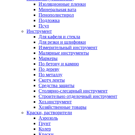
Изоляционные пленки
Минеральная вата
Пенополистирол
Подложка
Псул
Инструмент
Для кафеля и стекла
Для резки и шлифовки
Измерительный инструмент
Малярные инструменты
Маркеры
По бетону и камню
По дереву
По металлу
Скотч ленты
Средства защиты
Столярно-слесарный инструмент
Строительно отделочный инструмент
Хоз.инструмент
Хозяйственные товары
Краски, растворители
Аэрозоль
Грунт
Колер
Краски