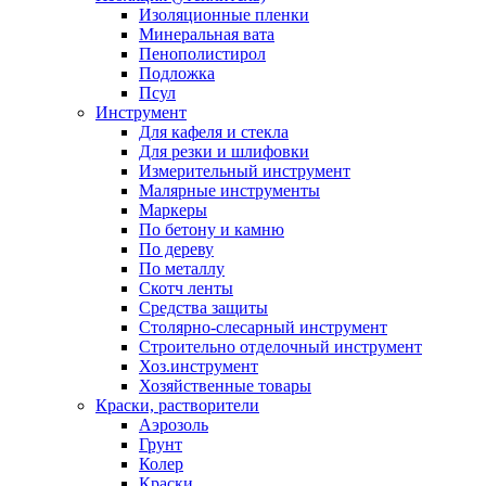
Изоляционные пленки
Минеральная вата
Пенополистирол
Подложка
Псул
Инструмент
Для кафеля и стекла
Для резки и шлифовки
Измерительный инструмент
Малярные инструменты
Маркеры
По бетону и камню
По дереву
По металлу
Скотч ленты
Средства защиты
Столярно-слесарный инструмент
Строительно отделочный инструмент
Хоз.инструмент
Хозяйственные товары
Краски, растворители
Аэрозоль
Грунт
Колер
Краски