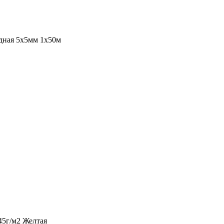
дная 5х5мм 1х50м
145г/м2 Желтая