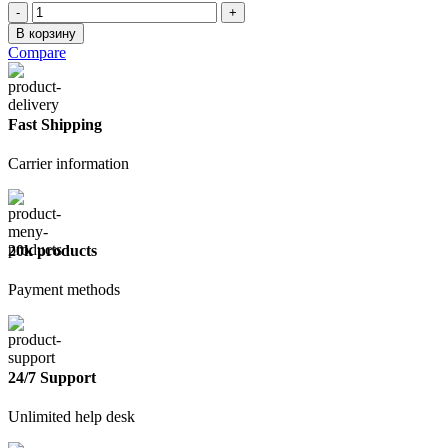
Количество
товара
В корзину
Сетка
Compare
стекло-
ая
5х5мм
1х50м
Fast Shipping
Carrier information
20k products
Payment methods
24/7 Support
Unlimited help desk