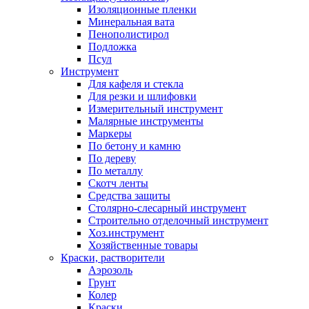
Изоляционные пленки
Минеральная вата
Пенополистирол
Подложка
Псул
Инструмент
Для кафеля и стекла
Для резки и шлифовки
Измерительный инструмент
Малярные инструменты
Маркеры
По бетону и камню
По дереву
По металлу
Скотч ленты
Средства защиты
Столярно-слесарный инструмент
Строительно отделочный инструмент
Хоз.инструмент
Хозяйственные товары
Краски, растворители
Аэрозоль
Грунт
Колер
Краски