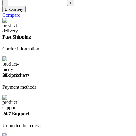
Количество
товара
В корзину
Шпатель
Compare
300мм
зуб
8х8
Fast Shipping
Carrier information
20k products
Payment methods
24/7 Support
Unlimited help desk