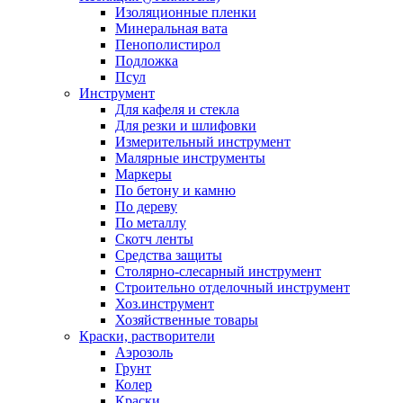
Изоляционные пленки
Минеральная вата
Пенополистирол
Подложка
Псул
Инструмент
Для кафеля и стекла
Для резки и шлифовки
Измерительный инструмент
Малярные инструменты
Маркеры
По бетону и камню
По дереву
По металлу
Скотч ленты
Средства защиты
Столярно-слесарный инструмент
Строительно отделочный инструмент
Хоз.инструмент
Хозяйственные товары
Краски, растворители
Аэрозоль
Грунт
Колер
Краски