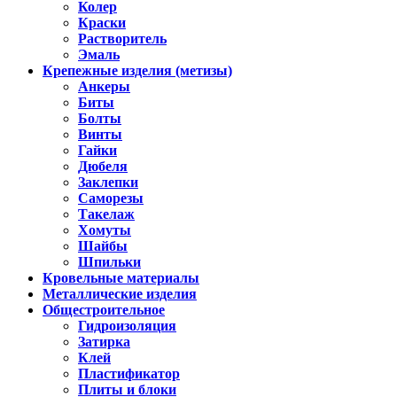
Колер
Краски
Растворитель
Эмаль
Крепежные изделия (метизы)
Анкеры
Биты
Болты
Винты
Гайки
Дюбеля
Заклепки
Саморезы
Такелаж
Хомуты
Шайбы
Шпильки
Кровельные материалы
Металлические изделия
Общестроительное
Гидроизоляция
Затирка
Клей
Пластификатор
Плиты и блоки