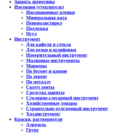
Защита древесины
Изоляция (утеплитель)
Изоляционные пленки
Минеральная вата
Пенополистирол
Подложка
Псул
Инструмент
Для кафеля и стекла
Для резки и шлифовки
Измерительный инструмент
Малярные инструменты
Маркеры
По бетону и камню
По дереву
По металлу
Скотч ленты
Средства защиты
Столярно-слесарный инструмент
Хозяйственные товары
Строительно отделочный инструмент
Хоз.инструмент
Краски, растворители
Аэрозоль
Грунт