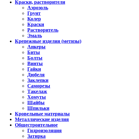
Краски, растворители
Аэрозоль
Грунт
Колер
Краски
Растворитель
Эмаль
Крепежные изделия (метизы)
Анкеры
Биты
Болты
Винты
Гайки
Дюбеля
Заклепки
Саморезы
Такелаж
Хомуты
Шайбы
Шпильки
Кровельные материалы
Металлические изделия
Общестроительное
Гидроизоляция
Затирка