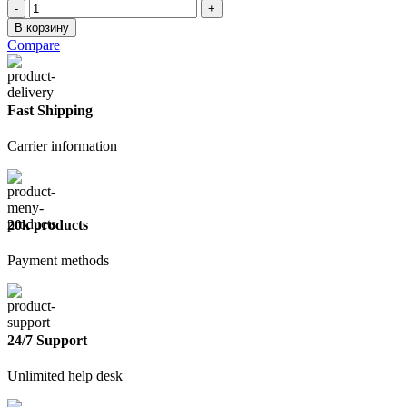
Количество
товара
В корзину
Шпатель
Compare
350мм
зуб
8х8
Fast Shipping
Carrier information
20k products
Payment methods
24/7 Support
Unlimited help desk