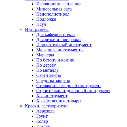
Изоляционные пленки
Минеральная вата
Пенополистирол
Подложка
Псул
Инструмент
Для кафеля и стекла
Для резки и шлифовки
Измерительный инструмент
Малярные инструменты
Маркеры
По бетону и камню
По дереву
По металлу
Скотч ленты
Средства защиты
Столярно-слесарный инструмент
Строительно отделочный инструмент
Хоз.инструмент
Хозяйственные товары
Краски, растворители
Аэрозоль
Грунт
Колер
Краски