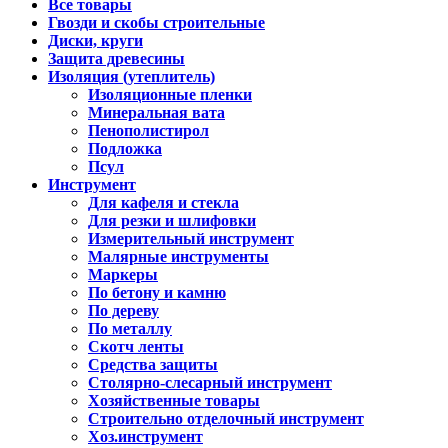
Все товары
Гвозди и скобы строительные
Диски, круги
Защита древесины
Изоляция (утеплитель)
Изоляционные пленки
Минеральная вата
Пенополистирол
Подложка
Псул
Инструмент
Для кафеля и стекла
Для резки и шлифовки
Измерительный инструмент
Малярные инструменты
Маркеры
По бетону и камню
По дереву
По металлу
Скотч ленты
Средства защиты
Столярно-слесарный инструмент
Хозяйственные товары
Строительно отделочный инструмент
Хоз.инструмент